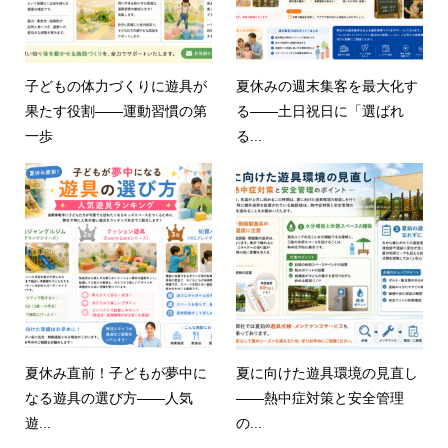
子どもの体力づくりに遊具が
夏休みの週末集客を最大化す
果たす役割——運動習慣の第
る——土日祝日に「選ばれ
一歩
る...
夏休み直前！子どもが夢中に
夏に向けた遊具環境の見直し
なる遊具の選び方——人気
——熱中症対策と安全管理
遊...
の...