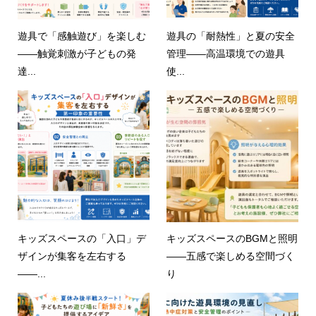
遊具で「感触遊び」を楽しむ
遊具の「耐熱性」と夏の安全
——触覚刺激が子どもの発
管理——高温環境での遊具
達...
使...
キッズスペースの「入口」デ
キッズスペースのBGMと照明
ザインが集客を左右する
——五感で楽しめる空間づく
——...
り