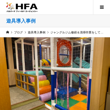
遊具導入事例
ブログ
遊具導入事例
ジャングルジム修繕＆清掃作業をしてまいりました！！