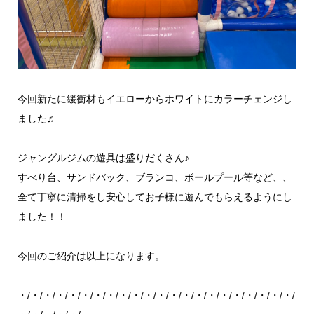
今回新たに緩衝材もイエローからホワイトにカラーチェンジし
ました♬
ジャングルジムの遊具は盛りだくさん♪
すべり台、サンドバック、ブランコ、ボールプール等など、、
全て丁寧に清掃をし安心してお子様に遊んでもらえるようにし
ました！！
今回のご紹介は以上になります。
・/・/・/・/・/・/・/・/・/・/・/・/・/・/・/・/・/・/・/・/・/・/