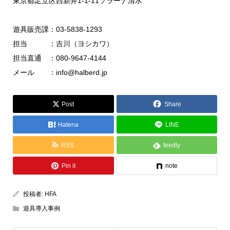
東京都足立区西新井1-1-11ソラーナ清水
遊具販売課：03-5838-1293
担当 ：吉川（ヨシカワ）
担当直通 ：080-9647-4144
メール ：info@halberd.jp
Post
Share
Hatena
LINE
RSS
feedly
Pin it
note
投稿者:
HFA
遊具導入事例