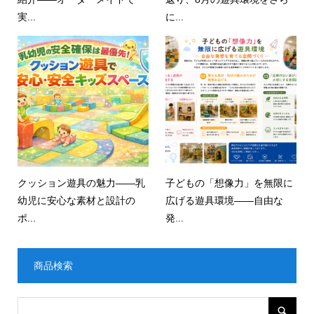
実...
に...
クッション遊具の魅力——乳
子どもの「想像力」を無限に
幼児に安心な素材と設計の
広げる遊具環境——自由な
ポ...
発...
商品検索