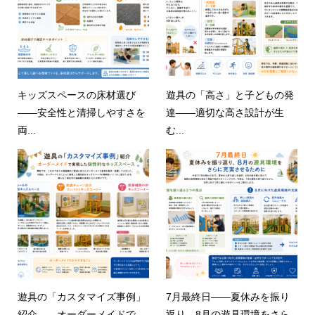
キッズスペースの床材選び
遊具の「高さ」と子どもの発
——安全性と清掃しやすさを
達——適切な高さ設計が生
両...
む...
遊具の「カスタマイズ事例」
7月最終日——夏休みを振り
紹介——オーダーメイドで
返り、8月の遊具環境をさら