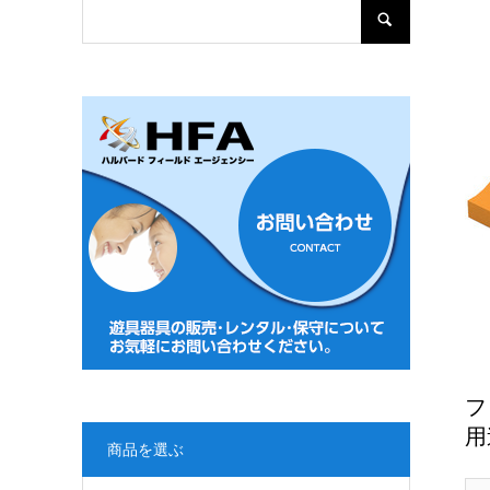
フ
用
商品を選ぶ